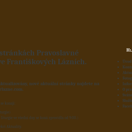
Hl
 stránkách Pravoslavné
ve Františkových Lázních.
Úvod
Kont
Aktua
Fotog
aktualizovány, nové aktuální stránky najdete na
Infor
rlazne.com
.
O pra
Sváto
Služ
se konají:
Face
iturgie)
 liturgie ve všední dny se koná zpravidla od 9:00.)
ekci Aktuality.