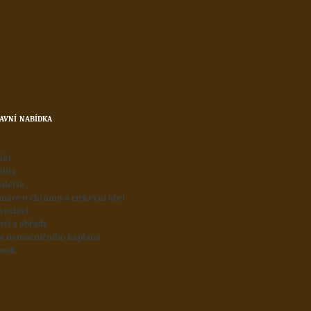
avní nabídka
akt
lity
alerie
mace o chrámu a církevní obci
voslaví
sti a obřady
ba nemocničního kaplana
book