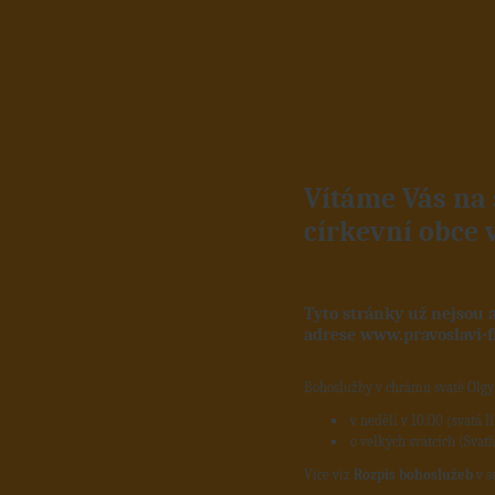
Vítáme Vás na
církevní obce 
Tyto stránky už nejsou 
adrese
www.pravoslavi-f
Bohoslužby v chrámu svaté Olgy 
v neděli v 10:00 (svatá l
o velkých svátcích (Svatá
Více viz
Rozpis bohoslužeb
v s