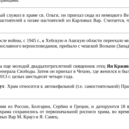
транцами.
 служил в храме св. Ольги, он приехал сюда из немецкого Вей
настоятелей
а позже
настоятелей
из Карловых Вар
. Считается, 
осле войны, с 1945 г.,
Хебскую и Ашскую области переехало мног
в
авославного вероисповедания, прибыло с чешской Волыни (Западн
огда еще молодой двадцатитрехлетний священник отец
Ян Кржив
 генерала Свободы. Затем он приехал в Чехию, где женился и б
013 г. целых шестьдесят четыре года.
ут
.
Храм относится к автокефальной (т.е. самостоятельной) П
и из России, Болгарии, Сербии и Греции, и датируются 18 в
храма сохранились от первоначальной росписи храма, во врем
ых Вар М. Крауз и Я. Самец.