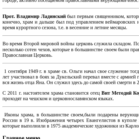
городе, активно посещаемом православными верующими-инос
Прот. Владимир Ладинский
был первым священником, который
конечно, храм и дальше был под управлением веймаровских 
время курортного сезона, т.е. в весенние и летние месяцы.
Во время Второй мировой войны церковь служила складом
.
П
несколько сотен чехов, которые в большинстве своем были пр
Православная Церковь.
1 сентября 1949 г. в храме св. Ольги начал свое служение т
лет участвовал в боях за Дукельский перевал вместе с армией
вся жизнь отца Яна. Он служил здесь до самой своей смерти в 2
С 2011 г. настоятелем храма становится отец
Вит Методий Ко
проходят на чешском и церковнославянском языках.
Иконы храма, в большинстве своем,были подарены верующим
России в 19 в. Изображения четырех Евангелистов в куполе 
которые выполнили в 1975 академические художники из Карлов
Главное меню