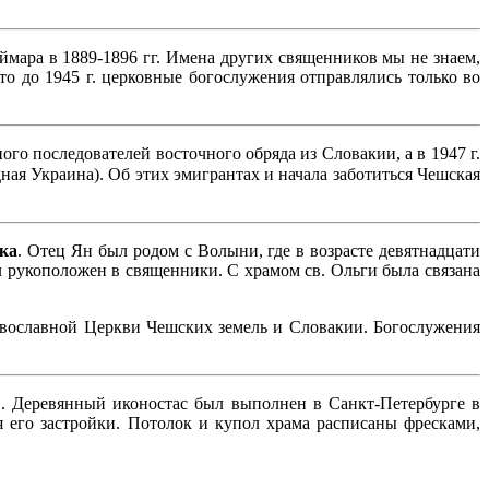
мара в 1889-1896 гг. Имена других священников мы не знаем,
что до 1945 г. церковные богослужения отправлялись только во
о последователей восточного обряда из Словакии, а в 1947 г.
ая Украина). Об этих эмигрантах и начала заботиться Чешская
ка
. Отец Ян был родом с Волыни, где в возрасте девятнадцати
ыл рукоположен в священники. С храмом св. Ольги была связана
равославной Церкви Чешских земель и Словакии. Богослужения
. Деревянный иконостас был выполнен в Санкт-Петербурге в
я его застройки. Потолок и купол храма расписаны фресками,