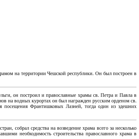
рамом на территории Чешской республики. Он был построен в
льги, он построил и православные храмы св. Петра и Павла в
амов на водных курортах он был награжден русским орденом св.
я посещения Франтишковых Лазней, тогда один из здешних
ан, собрал средства на возведение храма всего за несколько
мавшими необходимость строительства православного храма в