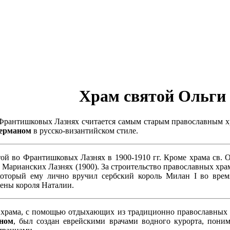
Храм святой Ольги
Франтишковых Лазнях считается самым старым православным х
дерманом
в русско-византийском стиле.
ой во Франтишковых Лазнях в 1900-1910 гг. Кроме храма св. О
в Марианских Лазнях (1900). За строительство православных хр
оторый ему лично вручил сербский король Милан I во врем
ены короля Наталии.
 храма,
c
помощью отдыхающих из традиционно православных стр
ном
, был создан еврейскими врачами водного курорта, пони